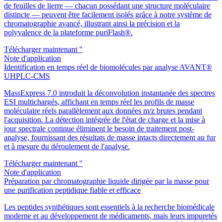
de feuilles de lierre — chacun possédant une structure moléculaire
distincte — peuvent être facilement isolés grâce à notre système de
chromatographie avancé, illustrant ainsi la précision et la
polyvalence de la plateforme puriFlash®.
Télécharger maintenant "
Note d'application
Identification en temps réel de biomolécules par analyse AVANT®
UHPLC-CMS
MassExpress 7.0 introduit la déconvolution instantanée des spectres
ESI multichargés, affichant en temps réel les profils de masse
moléculaire réels parallèlement aux données m/z brutes pendant
l'acquisition. La détection intégrée de l'état de charge et la mise à
jour spectrale continue éliminent le besoin de traitement post-
analyse, fournissant des résultats de masse intacts directement au fur
et à mesure du déroulement de l'analyse.
Télécharger maintenant "
Note d'application
Préparation par chromatographie liquide dirigée par la masse pour
une purification peptidique fiable et efficace
Les peptides synthétiques sont essentiels à la recherche biomédicale
moderne et au développement de médicaments, mais leurs impuretés