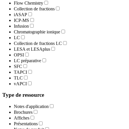
Flow Chemistry
Collection de fractions
iASAP
ICP-MS
Infusion
Chromatographie ionique
LC
Collection de fractions LC
LESA et LESAplus
OPSI
LC préparative
SFC
TAPCI
TLC
vAPCI
Type de ressource
Notes d'application
Brochures
Affiches
Présentations