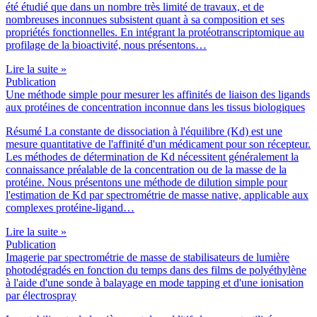
été étudié que dans un nombre très limité de travaux, et de
nombreuses inconnues subsistent quant à sa composition et ses
propriétés fonctionnelles. En intégrant la protéotranscriptomique au
profilage de la bioactivité, nous présentons…
Lire la suite »
Publication
Une méthode simple pour mesurer les affinités de liaison des ligands
aux protéines de concentration inconnue dans les tissus biologiques
Résumé La constante de dissociation à l'équilibre (Kd) est une
mesure quantitative de l'affinité d'un médicament pour son récepteur.
Les méthodes de détermination de Kd nécessitent généralement la
connaissance préalable de la concentration ou de la masse de la
protéine. Nous présentons une méthode de dilution simple pour
l'estimation de Kd par spectrométrie de masse native, applicable aux
complexes protéine-ligand…
Lire la suite »
Publication
Imagerie par spectrométrie de masse de stabilisateurs de lumière
photodégradés en fonction du temps dans des films de polyéthylène
à l'aide d'une sonde à balayage en mode tapping et d'une ionisation
par électrospray