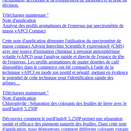
décision.
Télécharger maintenant "
Note d'application
Analyse des profils aromatiques de l'espresso par spectrométrie de
masse vAPCI Compact
Cette note d'application démontre l'utilisation du spectromètre de
masse compact Advion Interchim Scientific® expression® (CMS)
avec une source d'ionisation chimique à pression atmosphérique
volatile (vAPCI) pour l'analyse rapide et directe de l'espace de tête
de l'espresso. Les profils aromatiques de quatre dosettes de café
disponibles dans le commerce ont été comparés à l'aide de la
technique vAPCI en mode ion positif et négatif, mettant en évidence
le potentiel de cette technique pour l'identification rapide des
arômes…
Télécharger maintenant "
Note d'application
Chlorophylle : Séparation des colorants des feuilles de lierre avec le
puriFlash® 5.250P
Découvrez comment le puriFlash® 5.250P permet une séparation
rapide et efficace des pigments naturels des feuilles. Dans cette note
d'application, nous démontrons comment différents colorants extraits