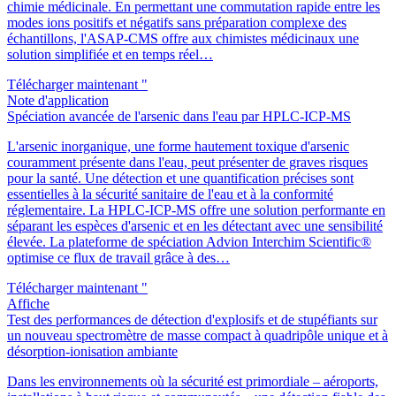
chimie médicinale. En permettant une commutation rapide entre les
modes ions positifs et négatifs sans préparation complexe des
échantillons, l'ASAP-CMS offre aux chimistes médicinaux une
solution simplifiée et en temps réel…
Télécharger maintenant "
Note d'application
Spéciation avancée de l'arsenic dans l'eau par HPLC-ICP-MS
L'arsenic inorganique, une forme hautement toxique d'arsenic
couramment présente dans l'eau, peut présenter de graves risques
pour la santé. Une détection et une quantification précises sont
essentielles à la sécurité sanitaire de l'eau et à la conformité
réglementaire. La HPLC-ICP-MS offre une solution performante en
séparant les espèces d'arsenic et en les détectant avec une sensibilité
élevée. La plateforme de spéciation Advion Interchim Scientific®
optimise ce flux de travail grâce à des…
Télécharger maintenant "
Affiche
Test des performances de détection d'explosifs et de stupéfiants sur
un nouveau spectromètre de masse compact à quadripôle unique et à
désorption-ionisation ambiante
Dans les environnements où la sécurité est primordiale – aéroports,