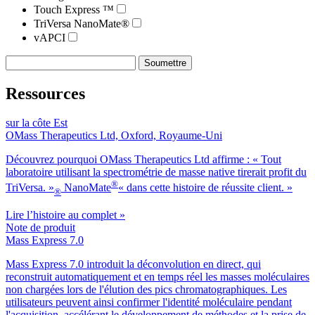
Touch Express ™
TriVersa NanoMate®
vAPCI
Ressources
sur la côte Est
OMass Therapeutics Ltd, Oxford, Royaume-Uni
Découvrez pourquoi OMass Therapeutics Ltd affirme : « Tout
laboratoire utilisant la spectrométrie de masse native tirerait profit du
®
TriVersa. »
NanoMate
« dans cette histoire de réussite client. »
®
Lire l’histoire au complet »
Note de produit
Mass Express 7.0
Mass Express 7.0 introduit la déconvolution en direct, qui
reconstruit automatiquement et en temps réel les masses moléculaires
non chargées lors de l'élution des pics chromatographiques. Les
utilisateurs peuvent ainsi confirmer l'identité moléculaire pendant
l'acquisition, accélérant le développement de méthodes et la prise de