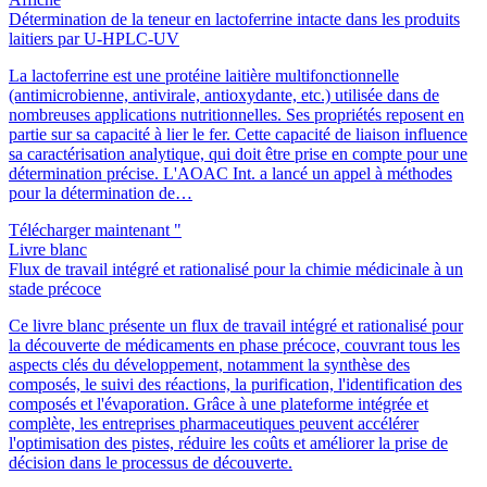
Détermination de la teneur en lactoferrine intacte dans les produits
laitiers par U-HPLC-UV
La lactoferrine est une protéine laitière multifonctionnelle
(antimicrobienne, antivirale, antioxydante, etc.) utilisée dans de
nombreuses applications nutritionnelles. Ses propriétés reposent en
partie sur sa capacité à lier le fer. Cette capacité de liaison influence
sa caractérisation analytique, qui doit être prise en compte pour une
détermination précise. L'AOAC Int. a lancé un appel à méthodes
pour la détermination de…
Télécharger maintenant "
Livre blanc
Flux de travail intégré et rationalisé pour la chimie médicinale à un
stade précoce
Ce livre blanc présente un flux de travail intégré et rationalisé pour
la découverte de médicaments en phase précoce, couvrant tous les
aspects clés du développement, notamment la synthèse des
composés, le suivi des réactions, la purification, l'identification des
composés et l'évaporation. Grâce à une plateforme intégrée et
complète, les entreprises pharmaceutiques peuvent accélérer
l'optimisation des pistes, réduire les coûts et améliorer la prise de
décision dans le processus de découverte.