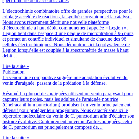
spectrométrie de masse des azines
L’électrochimie combinatoire offre de grandes perspectives pour le
criblage accéléré de réactions, la synthèse organique et la catalyse.
Nous avons récemment décrit une nouvelle plateforme
d’électrochimie à haut débit, communément appelée « Legion ».
Legion tient dans l’espace d’une plaque de microtitration à 96 puits
et permet un contrôle individuel et simultané de chacune des 96
cellules électrochimiques. Nous démontrons ici la polyvalence de
Legion lorsqu’elle est couplée à la spectrométrie de masse à haut
débit…
Lire la suite »
Publication
La vénomique comparative suggère une adaptation évolutive du
venin d'araignée, passant de la prédation à la défense.
Résumé La plupart des araignées utilisent un venin paralysant pour
capturer leurs proies, mais les adultes de l'araignée-nourrice
(Cheiracanthium punctorium) produisent un venin principalement
défensif pour protéger leur progéniture. Nous caractérisons ici le
répertoire moléculaire du venin de C. punctorium afin d'éclairer son
histoire évolutive. Contrairement au venin d'autres araignées, celui
de C. punctorium est principalement composé de…
Lire la suite »