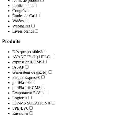
Notes de produit
Publications
Congrès
Études de Cas
Vidéos
Webinaires
Livres blancs
Produits
Dès que possible®
AVANT ™ (U) HPLC
expression® CMS
iASAP
Générateur de gaz N₂
Plaque Express®
puriFlash®
puriFlash®-CMS
Évaporateur R-Vap
Logiciels
ICP-MS SOLATION®
SPE-LV6
Enseigner