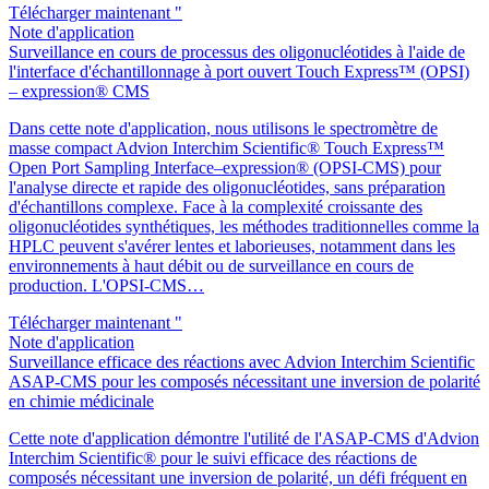
Télécharger maintenant "
Note d'application
Surveillance en cours de processus des oligonucléotides à l'aide de
l'interface d'échantillonnage à port ouvert Touch Express™ (OPSI)
– expression® CMS
Dans cette note d'application, nous utilisons le spectromètre de
masse compact Advion Interchim Scientific® Touch Express™
Open Port Sampling Interface–expression® (OPSI-CMS) pour
l'analyse directe et rapide des oligonucléotides, sans préparation
d'échantillons complexe. Face à la complexité croissante des
oligonucléotides synthétiques, les méthodes traditionnelles comme la
HPLC peuvent s'avérer lentes et laborieuses, notamment dans les
environnements à haut débit ou de surveillance en cours de
production. L'OPSI-CMS…
Télécharger maintenant "
Note d'application
Surveillance efficace des réactions avec Advion Interchim Scientific
ASAP-CMS pour les composés nécessitant une inversion de polarité
en chimie médicinale
Cette note d'application démontre l'utilité de l'ASAP-CMS d'Advion
Interchim Scientific® pour le suivi efficace des réactions de
composés nécessitant une inversion de polarité, un défi fréquent en