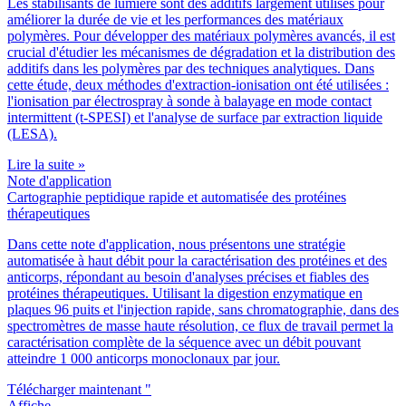
Les stabilisants de lumière sont des additifs largement utilisés pour
améliorer la durée de vie et les performances des matériaux
polymères. Pour développer des matériaux polymères avancés, il est
crucial d'étudier les mécanismes de dégradation et la distribution des
additifs dans les polymères par des techniques analytiques. Dans
cette étude, deux méthodes d'extraction-ionisation ont été utilisées :
l'ionisation par électrospray à sonde à balayage en mode contact
intermittent (t-SPESI) et l'analyse de surface par extraction liquide
(LESA).
Lire la suite »
Note d'application
Cartographie peptidique rapide et automatisée des protéines
thérapeutiques
Dans cette note d'application, nous présentons une stratégie
automatisée à haut débit pour la caractérisation des protéines et des
anticorps, répondant au besoin d'analyses précises et fiables des
protéines thérapeutiques. Utilisant la digestion enzymatique en
plaques 96 puits et l'injection rapide, sans chromatographie, dans des
spectromètres de masse haute résolution, ce flux de travail permet la
caractérisation complète de la séquence avec un débit pouvant
atteindre 1 000 anticorps monoclonaux par jour.
Télécharger maintenant "
Affiche