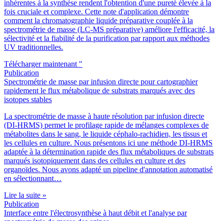
inhérentes à la synthèse rendent l'obtention d'une pureté élevée à la
fois cruciale et complexe. Cette note d'application démontre
comment la chromatographie liquide préparative couplée à la
spectrométrie de masse (LC-MS préparative) améliore l'efficacité, la
sélectivité et la fiabilité de la purification par rapport aux méthodes
UV traditionnelles.
Télécharger maintenant "
Publication
Spectrométrie de masse par infusion directe pour cartographier
rapidement le flux métabolique de substrats marqués avec des
isotopes stables
La spectrométrie de masse à haute résolution par infusion directe
(DI-HRMS) permet le profilage rapide de mélanges complexes de
métabolites dans le sang, le liquide céphalo-rachidien, les tissus et
les cellules en culture. Nous présentons ici une méthode DI-HRMS
adaptée à la détermination rapide des flux métaboliques de substrats
marqués isotopiquement dans des cellules en culture et des
organoïdes. Nous avons adapté un pipeline d'annotation automatisé
en sélectionnant…
Lire la suite »
Publication
Interface entre l'électrosynthèse à haut débit et l'analyse par