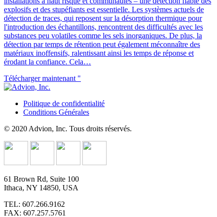
installations à haut risque et communautés – une détection fiable des
explosifs et des stupéfiants est essentielle. Les systèmes actuels de
détection de traces, qui reposent sur la désorption thermique pour
l'introduction des échantillons, rencontrent des difficultés avec les
substances peu volatiles comme les sels inorganiques. De plus, la
détection par temps de rétention peut également méconnaître des
matériaux inoffensifs, ralentissant ainsi les temps de réponse et
érodant la confiance. Cela…
Télécharger maintenant "
Politique de confidentialité
Conditions Générales
© 2020 Advion, Inc. Tous droits réservés.
61 Brown Rd, Suite 100
Ithaca, NY 14850, USA
TEL: 607.266.9162
FAX: 607.257.5761