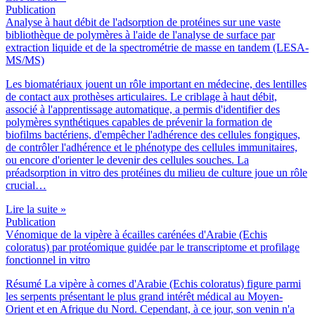
Publication
Analyse à haut débit de l'adsorption de protéines sur une vaste
bibliothèque de polymères à l'aide de l'analyse de surface par
extraction liquide et de la spectrométrie de masse en tandem (LESA-
MS/MS)
Les biomatériaux jouent un rôle important en médecine, des lentilles
de contact aux prothèses articulaires. Le criblage à haut débit,
associé à l'apprentissage automatique, a permis d'identifier des
polymères synthétiques capables de prévenir la formation de
biofilms bactériens, d'empêcher l'adhérence des cellules fongiques,
de contrôler l'adhérence et le phénotype des cellules immunitaires,
ou encore d'orienter le devenir des cellules souches. La
préadsorption in vitro des protéines du milieu de culture joue un rôle
crucial…
Lire la suite »
Publication
Vénomique de la vipère à écailles carénées d'Arabie (Echis
coloratus) par protéomique guidée par le transcriptome et profilage
fonctionnel in vitro
Résumé La vipère à cornes d'Arabie (Echis coloratus) figure parmi
les serpents présentant le plus grand intérêt médical au Moyen-
Orient et en Afrique du Nord. Cependant, à ce jour, son venin n'a