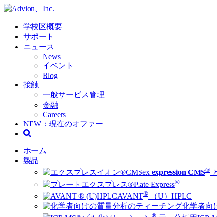
学校区概要
サポート
ニュース
News
イベント
Blog
接触
一般サービス管理
金融
Careers
NEW：現在のオファー
ホーム
製品
®
ex
expression CMS
®
Plate Express
®
AVANT
（U）HPLC
化学者向
®