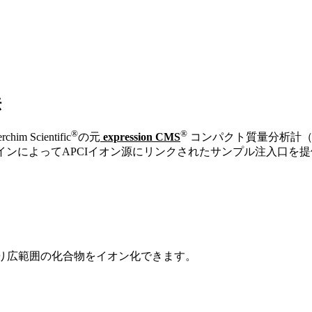
法
®
®
 Scientific
の元
expression CMS
コンパクト質量分析計（
ラインによってAPCIイオン源にリンクされたサンプル注入口
、より広範囲の化合物をイオン化できます。