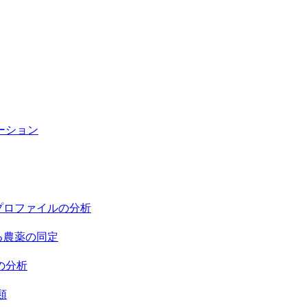
ーション
プロファイルの分析
る農薬の同定
の分析
類