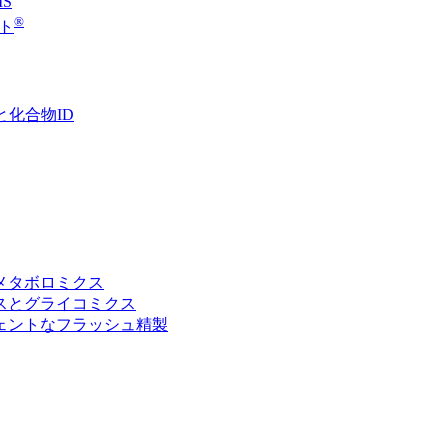
S
®
ト
化合物ID
メタボロミクス
スとグライコミクス
ェントなフラッシュ精製