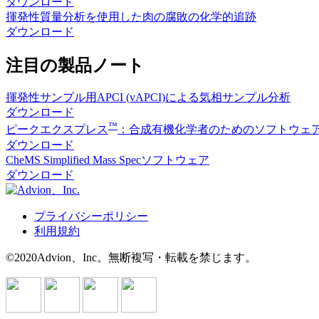
ダウンロード
揮発性質量分析を使用した肉の腐敗の化学的追跡
ダウンロード
注目の製品ノート
揮発性サンプル用APCI (vAPCI)による気相サンプル分析
ダウンロード
™
ピークエクスプレス
：合成有機化学者のためのソフトウェ
ダウンロード
CheMS Simplified Mass Specソフトウェア
ダウンロード
プライバシーポリシー
利用規約
©2020Advion、Inc。無断複写・転載を禁じます。