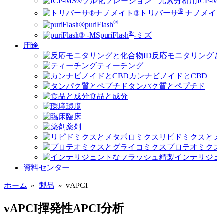
ソレーション
元素分析用ICP-M
®
トリバーサ
ナノメイ
®
puriFlash
®
puriFlash
-ミズ
用途
反応モニタリングと
ティーチング
カンナビノイドとCBD
タンパク質とペプチド
食品と成分
環境
臨床
薬剤
リピドミクスと
プロテオミク
インテリジ
資料センター
ホーム
»
製品
»
vAPCI
vAPCI揮発性APCI分析